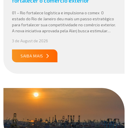
fortalecer o comércio exterior
01 – Rio fortalece logística e impulsiona o comex O
estado do Rio de Janeiro deu mais um passo estratégico
para fortalecer sua competitividade no comércio exterior.
A nova iniciativa aprovada pela Alerj busca estimular
operações logísticas e ampliar a atratividade do estado
3 de August de 2026
para empresas que atuam com importação e exportação,
especialmente em setores que […]
SAIBA MAIS