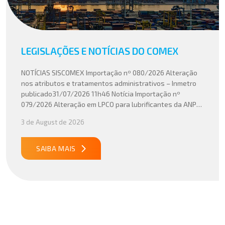
LEGISLAÇÕES E NOTÍCIAS DO COMEX
NOTÍCIAS SISCOMEX Importação nº 080/2026 Alteração
nos atributos e tratamentos administrativos – Inmetro
publicado31/07/2026 11h46 Notícia Importação nº
079/2026 Alteração em LPCO para lubrificantes da ANP
publicado30/07/2026 20h46 Notícia Importação nº
3 de August de 2026
078/2026 Atualização do cálculo do Imposto de
Importação no Acordo Mercosul – União Europeia
publicado29/07/2026 18h47 Notícia PUBLICADO DOU
SAIBA MAIS
31/07/26 ATO CONJUNTO RFB/CGIBS Nº […]