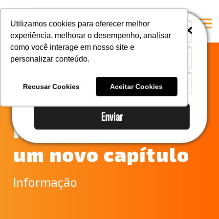
i
i
Utilizamos cookies para oferecer melhor
experiência, melhorar o desempenho, analisar
como você interage em nosso site e
personalizar conteúdo.
Home
O futuro dos
A Mastersul
Recusar Cookies
Aceitar Cookies
carros elétricos
#33 (no title)
Enviar
Integridade
no Brasil ganha
#35 (no title)
um novo capítulo
Blog
#37 (no title)
Informação
#38 (no title)