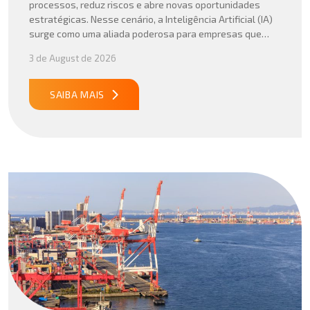
processos, reduz riscos e abre novas oportunidades
estratégicas. Nesse cenário, a Inteligência Artificial (IA)
surge como uma aliada poderosa para empresas que
buscam mais agilidade, precisão e competitividade em
3 de August de 2026
suas operações internacionais. Mais do que automatizar
tarefas, a IA vem sendo aplicada para interpretar dados
complexos, […]
SAIBA MAIS