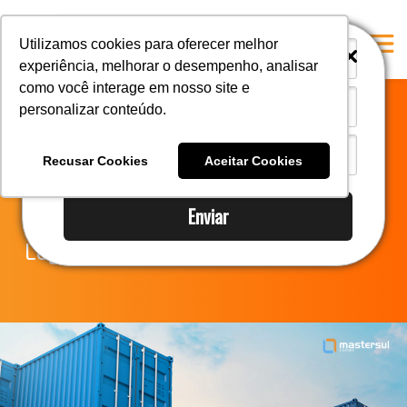
i
i
Utilizamos cookies para oferecer melhor
experiência, melhorar o desempenho, analisar
como você interage em nosso site e
personalizar conteúdo.
Home
Notícias do
A Mastersul
Recusar Cookies
Aceitar Cookies
Comércio Exterior
#33 (no title)
Enviar
Integridade
Legislação
#35 (no title)
Blog
#37 (no title)
#38 (no title)