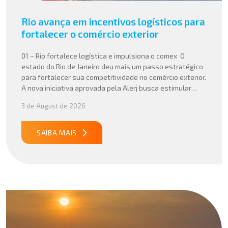
Rio avança em incentivos logísticos para
fortalecer o comércio exterior
01 – Rio fortalece logística e impulsiona o comex O
estado do Rio de Janeiro deu mais um passo estratégico
para fortalecer sua competitividade no comércio exterior.
A nova iniciativa aprovada pela Alerj busca estimular
operações logísticas e ampliar a atratividade do estado
3 de August de 2026
para empresas que atuam com importação e exportação,
especialmente em setores que […]
SAIBA MAIS