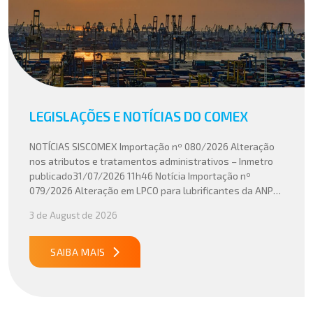
LEGISLAÇÕES E NOTÍCIAS DO COMEX
NOTÍCIAS SISCOMEX Importação nº 080/2026 Alteração
nos atributos e tratamentos administrativos – Inmetro
publicado31/07/2026 11h46 Notícia Importação nº
079/2026 Alteração em LPCO para lubrificantes da ANP
publicado30/07/2026 20h46 Notícia Importação nº
3 de August de 2026
078/2026 Atualização do cálculo do Imposto de
Importação no Acordo Mercosul – União Europeia
publicado29/07/2026 18h47 Notícia PUBLICADO DOU
SAIBA MAIS
31/07/26 ATO CONJUNTO RFB/CGIBS Nº […]