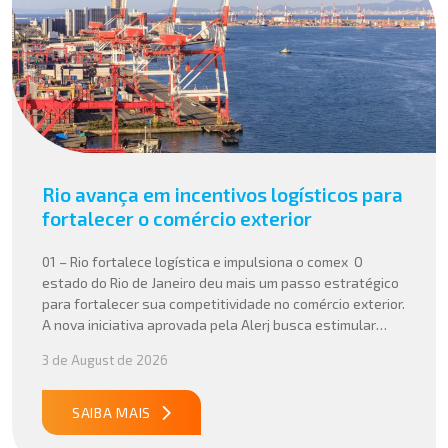
Rio avança em incentivos logísticos para
fortalecer o comércio exterior
01 – Rio fortalece logística e impulsiona o comex O
estado do Rio de Janeiro deu mais um passo estratégico
para fortalecer sua competitividade no comércio exterior.
A nova iniciativa aprovada pela Alerj busca estimular
operações logísticas e ampliar a atratividade do estado
3 de August de 2026
para empresas que atuam com importação e exportação,
especialmente em setores que […]
SAIBA MAIS