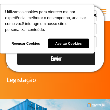
i
i
Utilizamos cookies para oferecer melhor
experiência, melhorar o desempenho, analisar
como você interage em nosso site e
personalizar conteúdo.
Home
Notícias do
A Mastersul
Recusar Cookies
Aceitar Cookies
Comércio Exterior
#33 (no title)
Enviar
Integridade
– Semana 39
#35 (no title)
Blog
Legislação
#37 (no title)
#38 (no title)