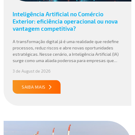
Inteligência Artificial no Comércio
Exterior: eficiência operacional ou nova
vantagem competitiva?
A transformação digital já é uma realidade que redefine
processos, reduz riscos e abre novas oportunidades
estratégicas. Nesse cenário, a Inteligência Artificial (IA)
surge como uma aliada poderosa para empresas que
buscam mais agilidade, precisão e competitividade em
3 de August de 2026
suas operações internacionais. Mais do que automatizar
tarefas, a IA vem sendo aplicada para interpretar dados
complexos, […]
SAIBA MAIS