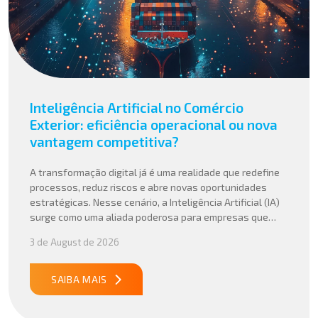
Inteligência Artificial no Comércio
Exterior: eficiência operacional ou nova
vantagem competitiva?
A transformação digital já é uma realidade que redefine
processos, reduz riscos e abre novas oportunidades
estratégicas. Nesse cenário, a Inteligência Artificial (IA)
surge como uma aliada poderosa para empresas que
buscam mais agilidade, precisão e competitividade em
3 de August de 2026
suas operações internacionais. Mais do que automatizar
tarefas, a IA vem sendo aplicada para interpretar dados
complexos, […]
SAIBA MAIS