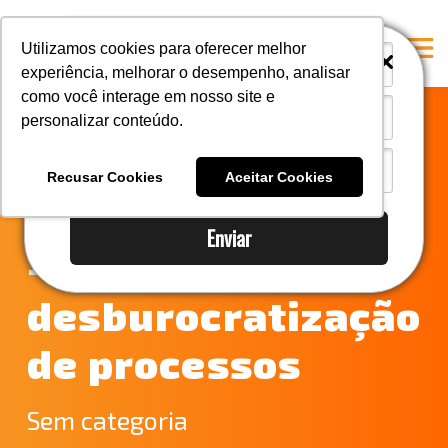
i
i
Utilizamos cookies para oferecer melhor
experiência, melhorar o desempenho, analisar
como você interage em nosso site e
personalizar conteúdo.
Home
Notícias do
A Mastersul
Recusar Cookies
Aceitar Cookies
comércio exterior
#33 (no title)
Enviar
Integridade
–
#35 (no title)
desburocratização
Blog
de processos
#37 (no title)
#38 (no title)
Sem categoria