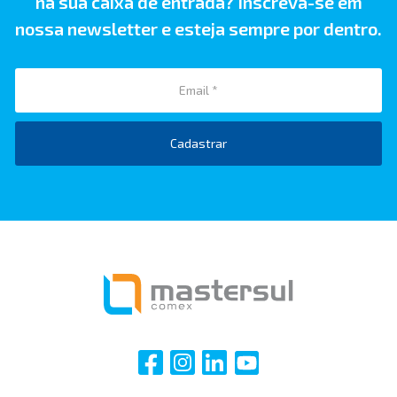
na sua caixa de entrada? Inscreva-se em
nossa newsletter e esteja sempre por dentro.
Cadastrar
i
i
i
i