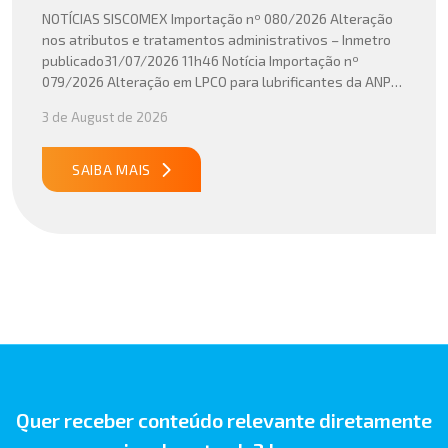
NOTÍCIAS SISCOMEX Importação nº 080/2026 Alteração
nos atributos e tratamentos administrativos – Inmetro
publicado31/07/2026 11h46 Notícia Importação nº
079/2026 Alteração em LPCO para lubrificantes da ANP
publicado30/07/2026 20h46 Notícia Importação nº
3 de August de 2026
078/2026 Atualização do cálculo do Imposto de
Importação no Acordo Mercosul – União Europeia
publicado29/07/2026 18h47 Notícia PUBLICADO DOU
SAIBA MAIS
31/07/26 ATO CONJUNTO RFB/CGIBS Nº […]
Quer receber conteúdo relevante diretamente