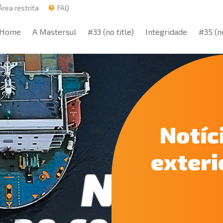
rea restrita
FAQ
Home
A Mastersul
#33 (no title)
Integridade
#35 (no
Home
A Mastersul
#33 (no title)
Integridade
#35 (no
Notíc
exteri