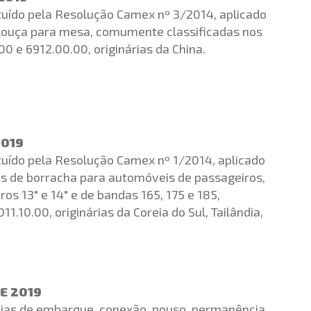
tituído pela Resolução Camex nº 3/2014, aplicado
e louça para mesa, comumente classificadas nos
00 e 6912.00.00, originárias da China.
2019
tituído pela Resolução Camex nº 1/2014, aplicado
os de borracha para automóveis de passageiros,
ros 13″ e 14″ e de bandas 165, 175 e 185,
10.00, originárias da Coreia do Sul, Tailândia,
DE 2019
árias de embarque, conexão, pouso, permanência,