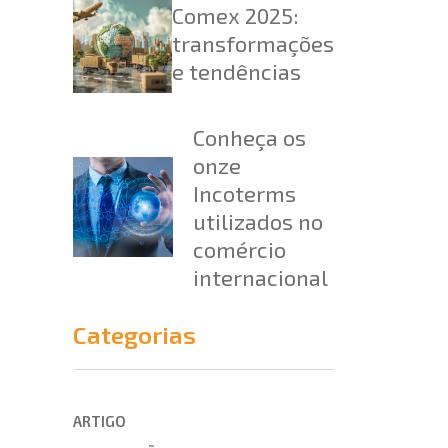
Comex 2025:
transformações
e tendências
Conheça os
onze
Incoterms
utilizados no
comércio
internacional
Categorias
ARTIGO