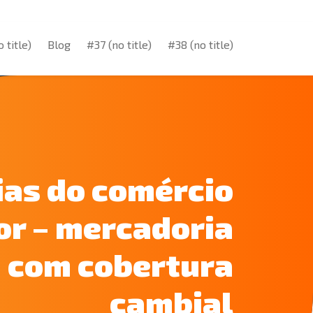
 title)
Blog
#37 (no title)
#38 (no title)
 title)
Blog
#37 (no title)
#38 (no title)
ias do comércio
or – mercadoria
com cobertura
cambial