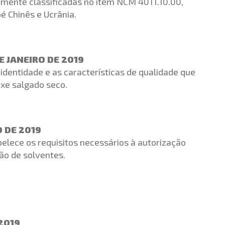
mumente classificadas no item NCM 4011.10.00,
ipé Chinês e Ucrânia.
E JANEIRO DE 2019
identidade e as características de qualidade que
ixe salgado seco.
O DE 2019
elece os requisitos necessários à autorização
ção de solventes.
 2019