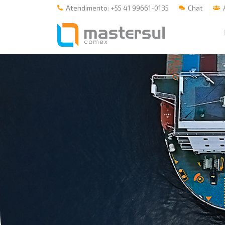
Atendimento: +55 41 99661-0135
Chat
Á
Home
A Mastersul
#33 (no title)
Integridade
#35 (no title)
Blog
#37 (no title)
#38 (no title)