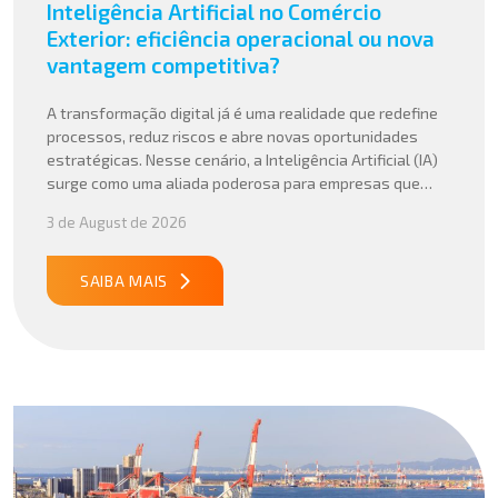
Inteligência Artificial no Comércio
Exterior: eficiência operacional ou nova
vantagem competitiva?
A transformação digital já é uma realidade que redefine
processos, reduz riscos e abre novas oportunidades
estratégicas. Nesse cenário, a Inteligência Artificial (IA)
surge como uma aliada poderosa para empresas que
buscam mais agilidade, precisão e competitividade em
3 de August de 2026
suas operações internacionais. Mais do que automatizar
tarefas, a IA vem sendo aplicada para interpretar dados
complexos, […]
SAIBA MAIS