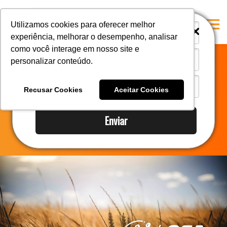
i
i
Utilizamos cookies para oferecer melhor
experiência, melhorar o desempenho, analisar
como você interage em nosso site e
personalizar conteúdo.
Home
OEA-Agro
A Mastersul
Recusar Cookies
Aceitar Cookies
#33 (no title)
Sem categoria
Enviar
Integridade
#35 (no title)
Blog
#37 (no title)
#38 (no title)