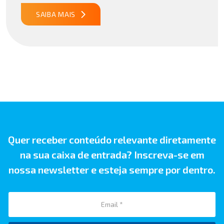
Importação no Acordo Mercosul – União Europeia
publicado29/07/2026 18h47 Notícia PUBLICADO DOU
SAIBA MAIS
31/07/26 ATO CONJUNTO RFB/CGIBS Nº […]
Quer receber conteúdo relevante diretamente
na sua caixa de entrada? Inscreva-se em
nossa newsletter e esteja sempre por dentro.