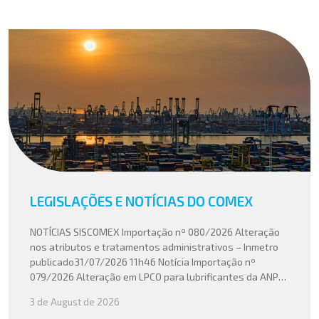
LEGISLAÇÕES E NOTÍCIAS DO COMEX
NOTÍCIAS SISCOMEX Importação nº 080/2026 Alteração
nos atributos e tratamentos administrativos – Inmetro
publicado31/07/2026 11h46 Notícia Importação nº
079/2026 Alteração em LPCO para lubrificantes da ANP
publicado30/07/2026 20h46 Notícia Importação nº
3 de August de 2026
078/2026 Atualização do cálculo do Imposto de