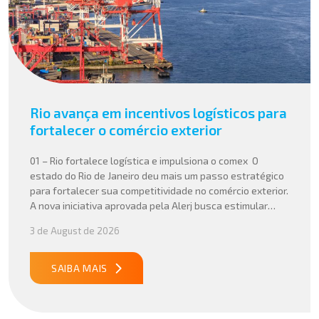
Rio avança em incentivos logísticos para
fortalecer o comércio exterior
01 – Rio fortalece logística e impulsiona o comex O
estado do Rio de Janeiro deu mais um passo estratégico
para fortalecer sua competitividade no comércio exterior.
A nova iniciativa aprovada pela Alerj busca estimular
operações logísticas e ampliar a atratividade do estado
3 de August de 2026
para empresas que atuam com importação e exportação,
especialmente em setores que […]
SAIBA MAIS