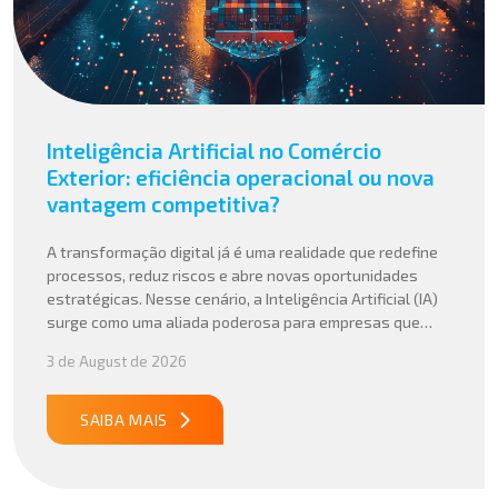
Inteligência Artificial no Comércio
Exterior: eficiência operacional ou nova
vantagem competitiva?
A transformação digital já é uma realidade que redefine
processos, reduz riscos e abre novas oportunidades
estratégicas. Nesse cenário, a Inteligência Artificial (IA)
surge como uma aliada poderosa para empresas que
buscam mais agilidade, precisão e competitividade em
3 de August de 2026
suas operações internacionais. Mais do que automatizar
tarefas, a IA vem sendo aplicada para interpretar dados
complexos, […]
SAIBA MAIS