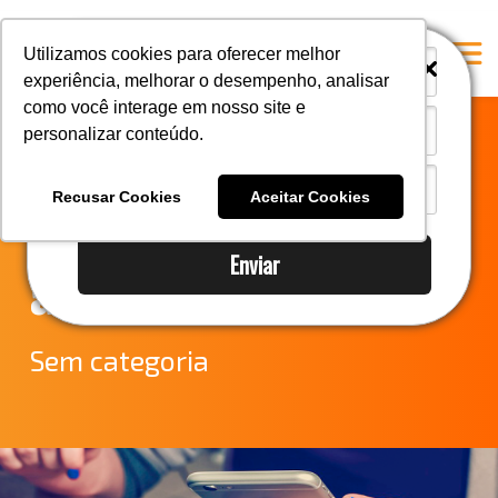
i
i
Utilizamos cookies para oferecer melhor
experiência, melhorar o desempenho, analisar
como você interage em nosso site e
personalizar conteúdo.
Home
Reajuste das
A Mastersul
Recusar Cookies
Aceitar Cookies
tarifas
#33 (no title)
Enviar
Integridade
aeroportuárias
#35 (no title)
Blog
Sem categoria
#37 (no title)
#38 (no title)