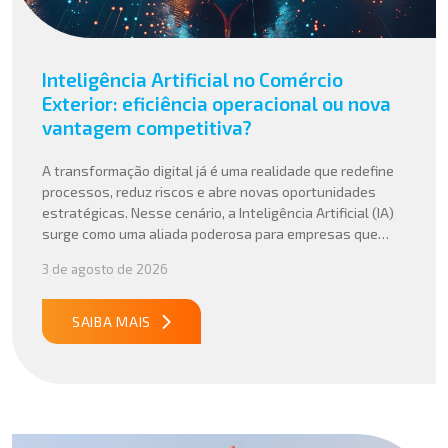
Inteligência Artificial no Comércio
Exterior: eficiência operacional ou nova
vantagem competitiva?
A transformação digital já é uma realidade que redefine
processos, reduz riscos e abre novas oportunidades
estratégicas. Nesse cenário, a Inteligência Artificial (IA)
surge como uma aliada poderosa para empresas que
buscam mais agilidade, precisão e competitividade em
3 de agosto de 2026
suas operações internacionais. Mais do que automatizar
tarefas, a IA vem sendo aplicada para interpretar dados
complexos, […]
SAIBA MAIS