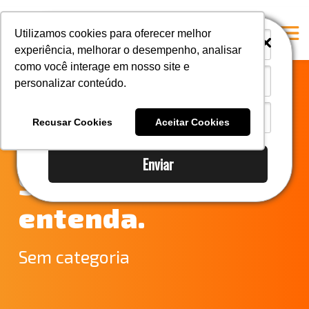
i
i
Utilizamos cookies para oferecer melhor
experiência, melhorar o desempenho, analisar
como você interage em nosso site e
personalizar conteúdo.
Home
Ministério da
A Mastersul
Recusar Cookies
Aceitar Cookies
Economia desativa
Serviços
Enviar
Integridade
Siscoserv:
Responsabilidade social
entenda.
Blog
E-books
Sem categoria
Contato