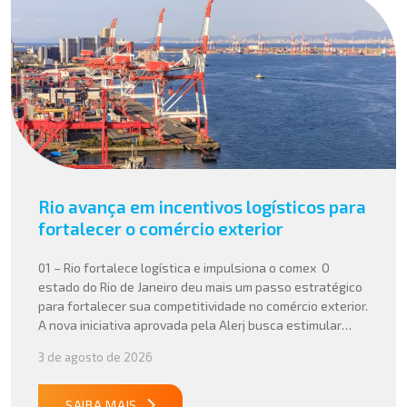
Rio avança em incentivos logísticos para
fortalecer o comércio exterior
01 – Rio fortalece logística e impulsiona o comex O
estado do Rio de Janeiro deu mais um passo estratégico
para fortalecer sua competitividade no comércio exterior.
A nova iniciativa aprovada pela Alerj busca estimular
operações logísticas e ampliar a atratividade do estado
3 de agosto de 2026
para empresas que atuam com importação e exportação,
especialmente em setores que […]
SAIBA MAIS