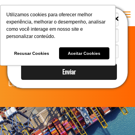
i
i
Utilizamos cookies para oferecer melhor
experiência, melhorar o desempenho, analisar
como você interage em nosso site e
personalizar conteúdo.
Home
Notícias do
A Mastersul
Recusar Cookies
Aceitar Cookies
Comércio Exterior
Serviços
Enviar
Integridade
Legislação
Responsabilidade social
Blog
E-books
Contato