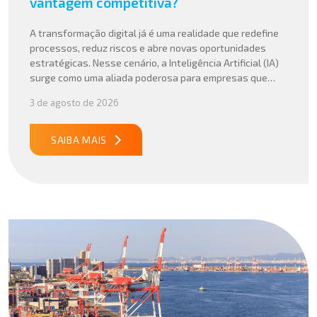
vantagem competitiva?
A transformação digital já é uma realidade que redefine
processos, reduz riscos e abre novas oportunidades
estratégicas. Nesse cenário, a Inteligência Artificial (IA)
surge como uma aliada poderosa para empresas que
buscam mais agilidade, precisão e competitividade em
3 de agosto de 2026
suas operações internacionais. Mais do que automatizar
tarefas, a IA vem sendo aplicada para interpretar dados
complexos, […]
SAIBA MAIS