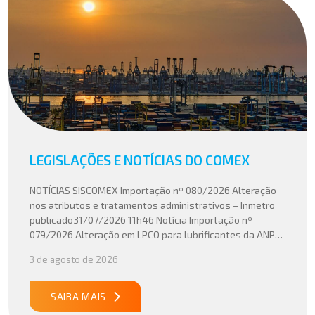
LEGISLAÇÕES E NOTÍCIAS DO COMEX
NOTÍCIAS SISCOMEX Importação nº 080/2026 Alteração
nos atributos e tratamentos administrativos – Inmetro
publicado31/07/2026 11h46 Notícia Importação nº
079/2026 Alteração em LPCO para lubrificantes da ANP
publicado30/07/2026 20h46 Notícia Importação nº
3 de agosto de 2026
078/2026 Atualização do cálculo do Imposto de
Importação no Acordo Mercosul – União Europeia
publicado29/07/2026 18h47 Notícia PUBLICADO DOU
SAIBA MAIS
31/07/26 ATO CONJUNTO RFB/CGIBS Nº […]