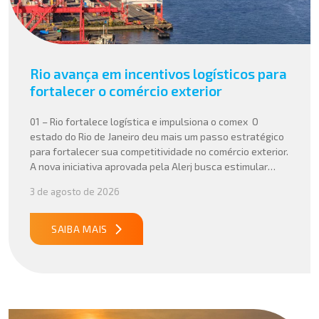
Rio avança em incentivos logísticos para
fortalecer o comércio exterior
01 – Rio fortalece logística e impulsiona o comex O
estado do Rio de Janeiro deu mais um passo estratégico
para fortalecer sua competitividade no comércio exterior.
A nova iniciativa aprovada pela Alerj busca estimular
operações logísticas e ampliar a atratividade do estado
3 de agosto de 2026
para empresas que atuam com importação e exportação,
especialmente em setores que […]
SAIBA MAIS