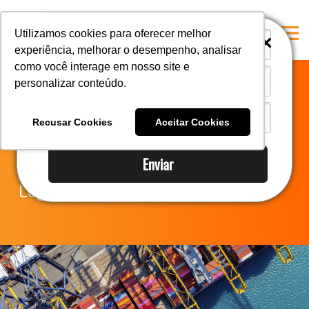
i
i
Utilizamos cookies para oferecer melhor
experiência, melhorar o desempenho, analisar
como você interage em nosso site e
personalizar conteúdo.
Home
Notícias do
A Mastersul
Recusar Cookies
Aceitar Cookies
Comércio Exterior
Serviços
Enviar
Integridade
Legislação
Responsabilidade social
Blog
E-books
Contato