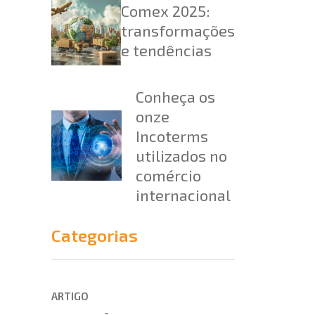
Comex 2025:
transformações
e tendências
Conheça os
onze
Incoterms
utilizados no
comércio
internacional
Categorias
ARTIGO