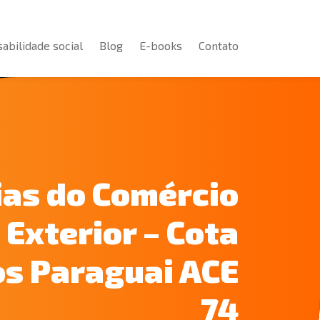
abilidade social
Blog
E-books
Contato
abilidade social
Blog
E-books
Contato
ias do Comércio
Exterior – Cota
os Paraguai ACE
74