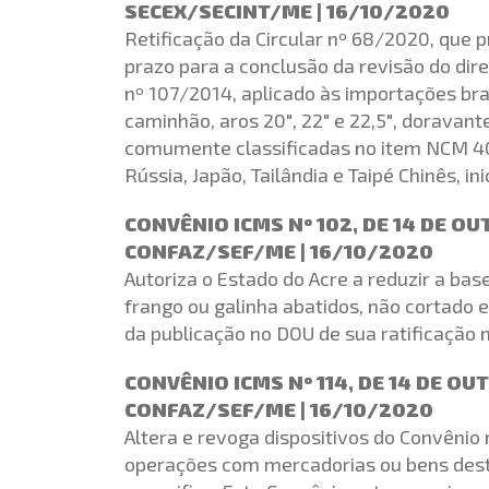
SECEX/SECINT/ME | 16/10/2020
Retificação da Circular nº 68/2020, que p
prazo para a conclusão da revisão do dir
nº 107/2014, aplicado às importações bra
caminhão, aros 20″, 22″ e 22,5″, dorava
comumente classificadas no item NCM 4011.
Rússia, Japão, Tailândia e Taipé Chinês, i
CONVÊNIO ICMS Nº 102, DE 14 DE O
CONFAZ/SEF/ME | 16/10/2020
Autoriza o Estado do Acre a reduzir a ba
frango ou galinha abatidos, não cortado 
da publicação no DOU de sua ratificação n
CONVÊNIO ICMS Nº 114, DE 14 DE O
CONFAZ/SEF/ME | 16/10/2020
Altera e revoga dispositivos do Convênio
operações com mercadorias ou bens desti