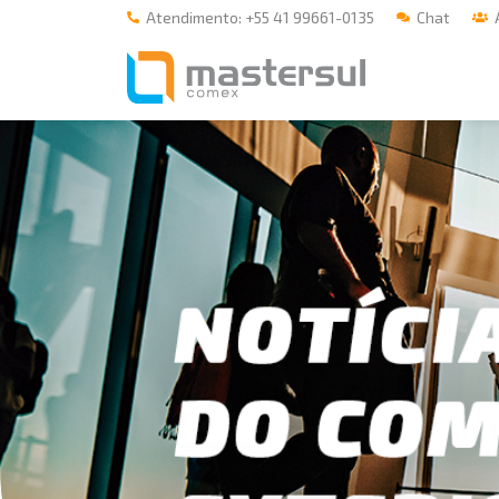
Atendimento: +55 41 99661-0135
Chat
Á
Home
A Mastersul
Serviços
Integridade
Responsabilidade social
Blog
E-books
Contato