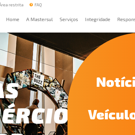
rea restrita
FAQ
Home
A Mastersul
Serviços
Integridade
Respons
Home
A Mastersul
Serviços
Integridade
Respons
Notíc
Veícul