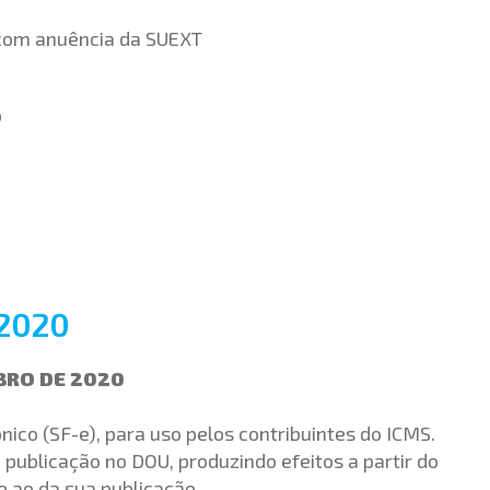
 com anuência da SUEXT
o
2020
UBRO DE 2020
rônico (SF-e), para uso pelos contribuintes do ICMS.
 publicação no DOU, produzindo efeitos a partir do
 ao da sua publicação.