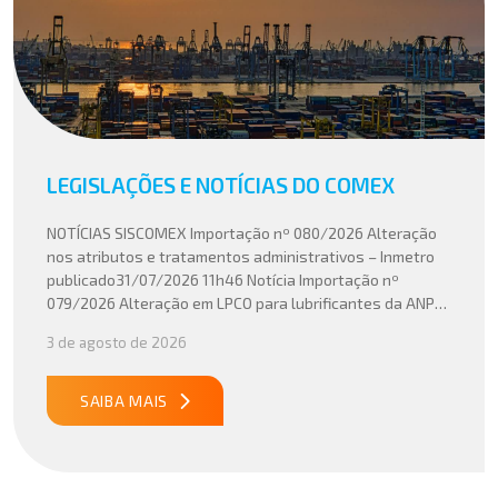
LEGISLAÇÕES E NOTÍCIAS DO COMEX
NOTÍCIAS SISCOMEX Importação nº 080/2026 Alteração
nos atributos e tratamentos administrativos – Inmetro
publicado31/07/2026 11h46 Notícia Importação nº
079/2026 Alteração em LPCO para lubrificantes da ANP
publicado30/07/2026 20h46 Notícia Importação nº
3 de agosto de 2026
078/2026 Atualização do cálculo do Imposto de
Importação no Acordo Mercosul – União Europeia
publicado29/07/2026 18h47 Notícia PUBLICADO DOU
SAIBA MAIS
31/07/26 ATO CONJUNTO RFB/CGIBS Nº […]