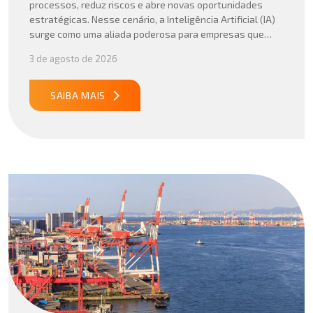
processos, reduz riscos e abre novas oportunidades
estratégicas. Nesse cenário, a Inteligência Artificial (IA)
surge como uma aliada poderosa para empresas que
buscam mais agilidade, precisão e competitividade em
3 de agosto de 2026
suas operações internacionais. Mais do que automatizar
tarefas, a IA vem sendo aplicada para interpretar dados
complexos, […]
SAIBA MAIS