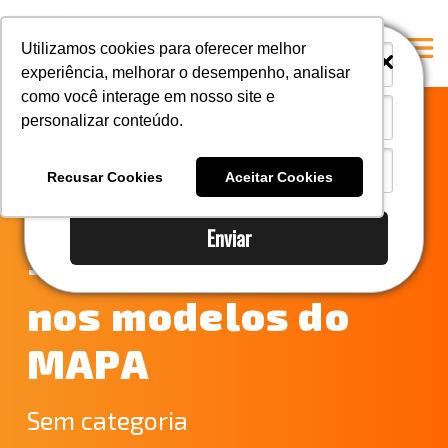
i
i
Utilizamos cookies para oferecer melhor
experiência, melhorar o desempenho, analisar
como você interage em nosso site e
personalizar conteúdo.
Home
Notícias do
A Mastersul
Recusar Cookies
Aceitar Cookies
Comércio Exterior
Serviços
Enviar
Integridade
– Inclusão de NCM
Responsabilidade social
nos modelos do
Blog
MAPA
E-books
Contato
Sem categoria