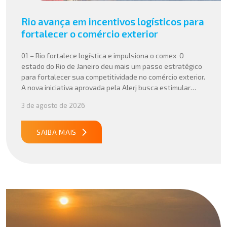
Rio avança em incentivos logísticos para
fortalecer o comércio exterior
01 – Rio fortalece logística e impulsiona o comex O
estado do Rio de Janeiro deu mais um passo estratégico
para fortalecer sua competitividade no comércio exterior.
A nova iniciativa aprovada pela Alerj busca estimular
operações logísticas e ampliar a atratividade do estado
3 de agosto de 2026
para empresas que atuam com importação e exportação,
especialmente em setores que […]
SAIBA MAIS