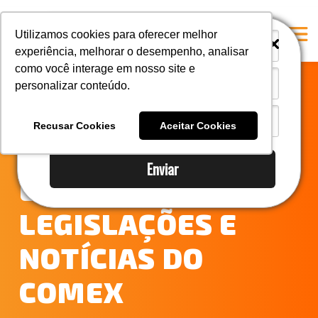
i
i
Utilizamos cookies para oferecer melhor
experiência, melhorar o desempenho, analisar
como você interage em nosso site e
personalizar conteúdo.
Home
NOTÍCIAS DO
A Mastersul
Recusar Cookies
Aceitar Cookies
COMÉRCIO
Serviços
Enviar
Integridade
EXTERIOR –
Responsabilidade social
LEGISLAÇÕES E
Blog
NOTÍCIAS DO
E-books
Contato
COMEX