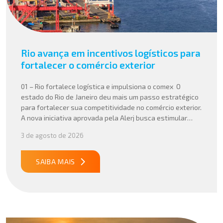
Rio avança em incentivos logísticos para
fortalecer o comércio exterior
01 – Rio fortalece logística e impulsiona o comex O
estado do Rio de Janeiro deu mais um passo estratégico
para fortalecer sua competitividade no comércio exterior.
A nova iniciativa aprovada pela Alerj busca estimular
operações logísticas e ampliar a atratividade do estado
3 de agosto de 2026
para empresas que atuam com importação e exportação,
especialmente em setores que […]
SAIBA MAIS