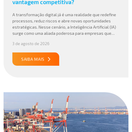
vantagem competitiva?
A transformação digital já é uma realidade que redefine
processos, reduz riscos e abre novas oportunidades
estratégicas. Nesse cenário, a Inteligência Artificial (IA)
surge como uma aliada poderosa para empresas que
buscam mais agilidade, precisão e competitividade em
3 de agosto de 2026
suas operações internacionais. Mais do que automatizar
tarefas, a IA vem sendo aplicada para interpretar dados
complexos, […]
SAIBA MAIS