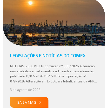
LEGISLAÇÕES E NOTÍCIAS DO COMEX
NOTÍCIAS SISCOMEX Importação nº 080/2026 Alteração
nos atributos e tratamentos administrativos – Inmetro
publicado31/07/2026 11h46 Notícia Importação nº
079/2026 Alteração em LPCO para lubrificantes da ANP
publicado30/07/2026 20h46 Notícia Importação nº
3 de agosto de 2026
078/2026 Atualização do cálculo do Imposto de
Importação no Acordo Mercosul – União Europeia
publicado29/07/2026 18h47 Notícia PUBLICADO DOU
SAIBA MAIS
31/07/26 ATO CONJUNTO RFB/CGIBS Nº […]