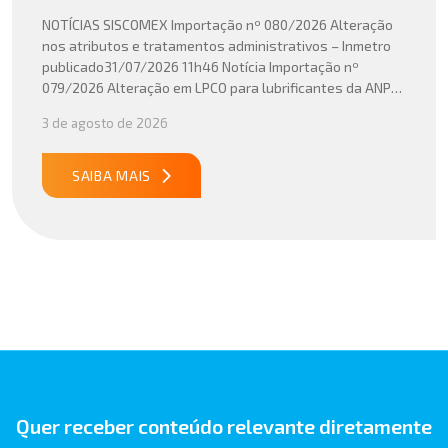
NOTÍCIAS SISCOMEX Importação nº 080/2026 Alteração
nos atributos e tratamentos administrativos – Inmetro
publicado31/07/2026 11h46 Notícia Importação nº
079/2026 Alteração em LPCO para lubrificantes da ANP
publicado30/07/2026 20h46 Notícia Importação nº
3 de agosto de 2026
078/2026 Atualização do cálculo do Imposto de
Importação no Acordo Mercosul – União Europeia
publicado29/07/2026 18h47 Notícia PUBLICADO DOU
SAIBA MAIS
31/07/26 ATO CONJUNTO RFB/CGIBS Nº […]
Quer receber conteúdo relevante diretamente