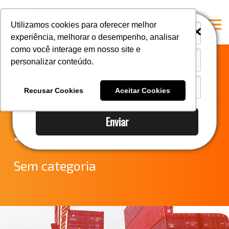
i
i
Utilizamos cookies para oferecer melhor
experiência, melhorar o desempenho, analisar
como você interage em nosso site e
personalizar conteúdo.
Home
Notícias do
A Mastersul
Recusar Cookies
Aceitar Cookies
Comércio Exterior
Serviços
Enviar
Integridade
– Nota Filha
Responsabilidade social
Blog
Sem categoria
E-books
Contato