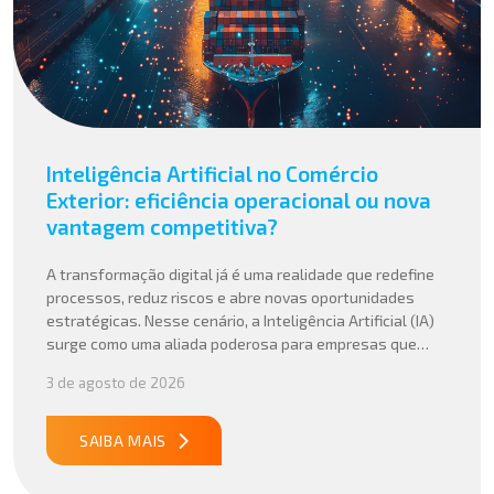
Inteligência Artificial no Comércio
Exterior: eficiência operacional ou nova
vantagem competitiva?
A transformação digital já é uma realidade que redefine
processos, reduz riscos e abre novas oportunidades
estratégicas. Nesse cenário, a Inteligência Artificial (IA)
surge como uma aliada poderosa para empresas que
buscam mais agilidade, precisão e competitividade em
3 de agosto de 2026
suas operações internacionais. Mais do que automatizar
tarefas, a IA vem sendo aplicada para interpretar dados
complexos, […]
SAIBA MAIS