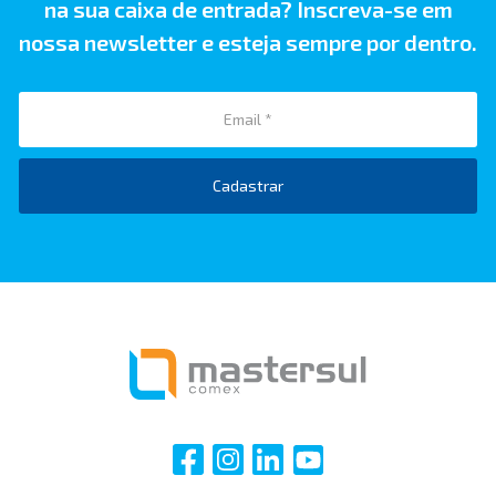
na sua caixa de entrada? Inscreva-se em
nossa newsletter e esteja sempre por dentro.
Cadastrar
i
i
i
i