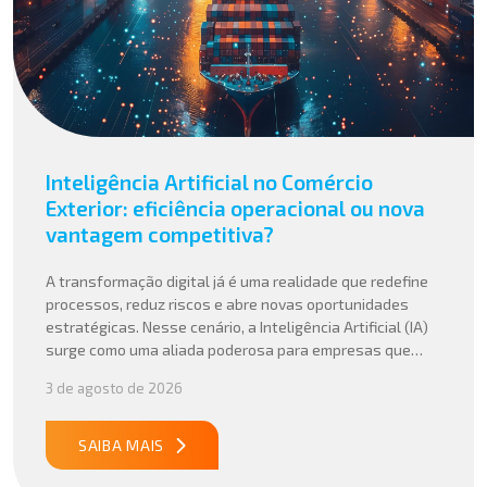
Inteligência Artificial no Comércio
Exterior: eficiência operacional ou nova
vantagem competitiva?
A transformação digital já é uma realidade que redefine
processos, reduz riscos e abre novas oportunidades
estratégicas. Nesse cenário, a Inteligência Artificial (IA)
surge como uma aliada poderosa para empresas que
buscam mais agilidade, precisão e competitividade em
3 de agosto de 2026
suas operações internacionais. Mais do que automatizar
tarefas, a IA vem sendo aplicada para interpretar dados
complexos, […]
SAIBA MAIS