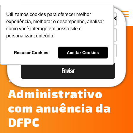
i
i
Utilizamos cookies para oferecer melhor
experiência, melhorar o desempenho, analisar
como você interage em nosso site e
personalizar conteúdo.
Home
Notícias do
A Mastersul
Recusar Cookies
Aceitar Cookies
Comércio Exterior
Serviços
Enviar
Integridade
– Tratamento
Responsabilidade social
Administrativo
Blog
com anuência da
E-books
Contato
DFPC