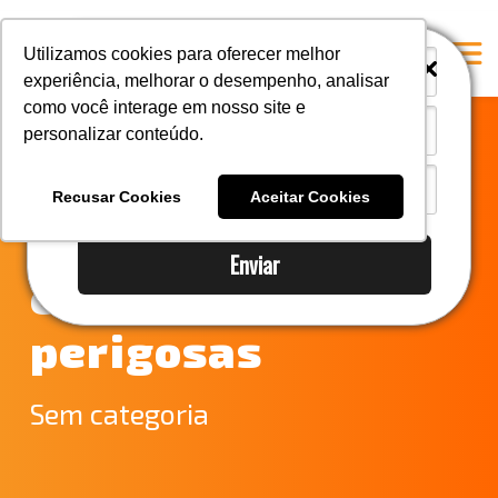
i
i
Utilizamos cookies para oferecer melhor
experiência, melhorar o desempenho, analisar
como você interage em nosso site e
personalizar conteúdo.
Home
Saiba quais são as
A Mastersul
Recusar Cookies
Aceitar Cookies
cargas que se
Serviços
Enviar
Integridade
enquadram como
Responsabilidade social
perigosas
Blog
E-books
Sem categoria
Contato