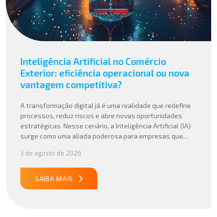
Inteligência Artificial no Comércio
Exterior: eficiência operacional ou nova
vantagem competitiva?
A transformação digital já é uma realidade que redefine
processos, reduz riscos e abre novas oportunidades
estratégicas. Nesse cenário, a Inteligência Artificial (IA)
surge como uma aliada poderosa para empresas que
buscam mais agilidade, precisão e competitividade em
3 de agosto de 2026
suas operações internacionais. Mais do que automatizar
tarefas, a IA vem sendo aplicada para interpretar dados
complexos, […]
SAIBA MAIS