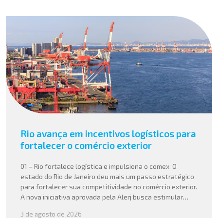
Rio avança em incentivos logísticos para
fortalecer o comércio exterior
01 – Rio fortalece logística e impulsiona o comex O
estado do Rio de Janeiro deu mais um passo estratégico
para fortalecer sua competitividade no comércio exterior.
A nova iniciativa aprovada pela Alerj busca estimular
operações logísticas e ampliar a atratividade do estado
3 de agosto de 2026
para empresas que atuam com importação e exportação,