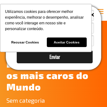
i
i
Utilizamos cookies para oferecer melhor
experiência, melhorar o desempenho, analisar
como você interage em nosso site e
personalizar conteúdo.
Home
Fretes para
A Mastersul
Recusar Cookies
Aceitar Cookies
Importadores
Serviços
Enviar
Integridade
Brasileiros entre
Responsabilidade social
os mais caros do
Blog
Mundo
E-books
Contato
Sem categoria