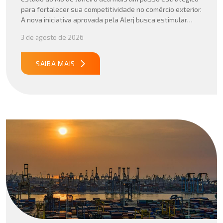
para fortalecer sua competitividade no comércio exterior.
A nova iniciativa aprovada pela Alerj busca estimular
operações logísticas e ampliar a atratividade do estado
3 de agosto de 2026
para empresas que atuam com importação e exportação,
especialmente em setores que […]
SAIBA MAIS