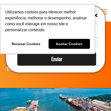
i
i
Utilizamos cookies para oferecer melhor
experiência, melhorar o desempenho, analisar
como você interage em nosso site e
personalizar conteúdo.
Home
Prejuízo de R$ 20
A Mastersul
Recusar Cookies
Aceitar Cookies
milhões
Serviços
Enviar
Integridade
Informação
Responsabilidade social
Blog
E-books
Contato