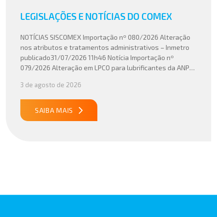
LEGISLAÇÕES E NOTÍCIAS DO COMEX
NOTÍCIAS SISCOMEX Importação nº 080/2026 Alteração
nos atributos e tratamentos administrativos – Inmetro
publicado31/07/2026 11h46 Notícia Importação nº
079/2026 Alteração em LPCO para lubrificantes da ANP
publicado30/07/2026 20h46 Notícia Importação nº
3 de agosto de 2026
078/2026 Atualização do cálculo do Imposto de
Importação no Acordo Mercosul – União Europeia
publicado29/07/2026 18h47 Notícia PUBLICADO DOU
SAIBA MAIS
31/07/26 ATO CONJUNTO RFB/CGIBS Nº […]