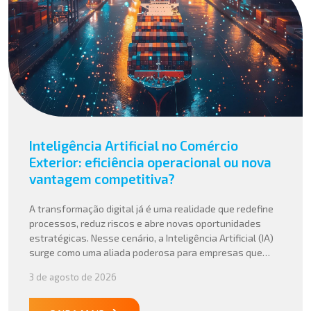
Inteligência Artificial no Comércio
Exterior: eficiência operacional ou nova
vantagem competitiva?
A transformação digital já é uma realidade que redefine
processos, reduz riscos e abre novas oportunidades
estratégicas. Nesse cenário, a Inteligência Artificial (IA)
surge como uma aliada poderosa para empresas que
buscam mais agilidade, precisão e competitividade em
3 de agosto de 2026
suas operações internacionais. Mais do que automatizar
tarefas, a IA vem sendo aplicada para interpretar dados
complexos, […]