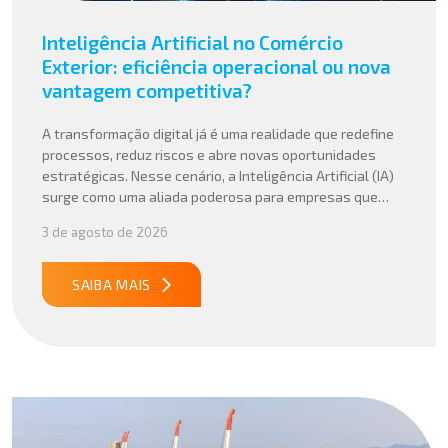
Inteligência Artificial no Comércio
Exterior: eficiência operacional ou nova
vantagem competitiva?
A transformação digital já é uma realidade que redefine
processos, reduz riscos e abre novas oportunidades
estratégicas. Nesse cenário, a Inteligência Artificial (IA)
surge como uma aliada poderosa para empresas que
buscam mais agilidade, precisão e competitividade em
3 de agosto de 2026
suas operações internacionais. Mais do que automatizar
tarefas, a IA vem sendo aplicada para interpretar dados
complexos, […]
SAIBA MAIS