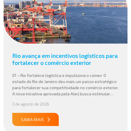
Rio avança em incentivos logísticos para
fortalecer o comércio exterior
01 – Rio fortalece logística e impulsiona o comex O
estado do Rio de Janeiro deu mais um passo estratégico
para fortalecer sua competitividade no comércio exterior.
A nova iniciativa aprovada pela Alerj busca estimular
operações logísticas e ampliar a atratividade do estado
3 de agosto de 2026
para empresas que atuam com importação e exportação,
especialmente em setores que […]
SAIBA MAIS