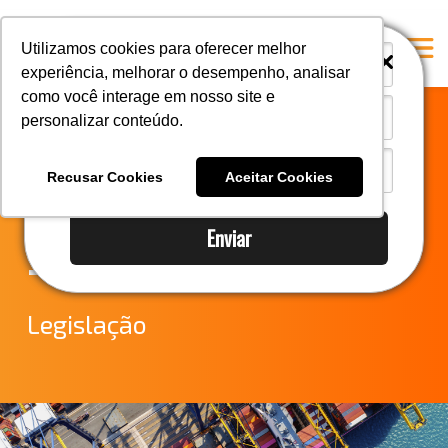
i
i
Utilizamos cookies para oferecer melhor
experiência, melhorar o desempenho, analisar
como você interage em nosso site e
personalizar conteúdo.
Home
Notícias do
A Mastersul
Recusar Cookies
Aceitar Cookies
Comércio Exterior
Serviços
Enviar
Integridade
– Semana 42
Responsabilidade social
Blog
Legislação
E-books
Contato