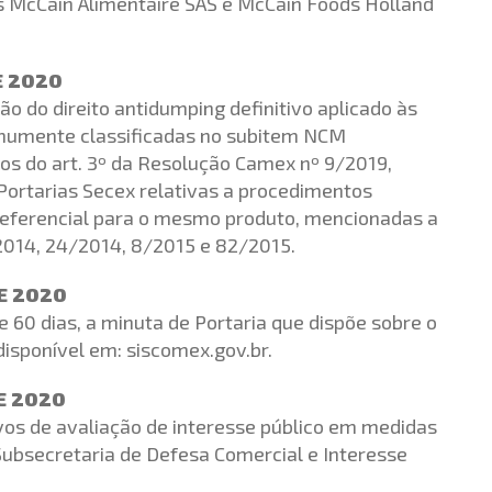
s McCain Alimentaire SAS e McCain Foods Holland
E 2020
o do direito antidumping definitivo aplicado às
omumente classificadas no subitem NCM
mos do art. 3º da Resolução Camex nº 9/2019,
ortarias Secex relativas a procedimentos
preferencial para o mesmo produto, mencionadas a
/2014, 24/2014, 8/2015 e 82/2015.
DE 2020
 60 dias, a minuta de Portaria que dispõe sobre o
isponível em: siscomex.gov.br.
DE 2020
vos de avaliação de interesse público em medidas
Subsecretaria de Defesa Comercial e Interesse