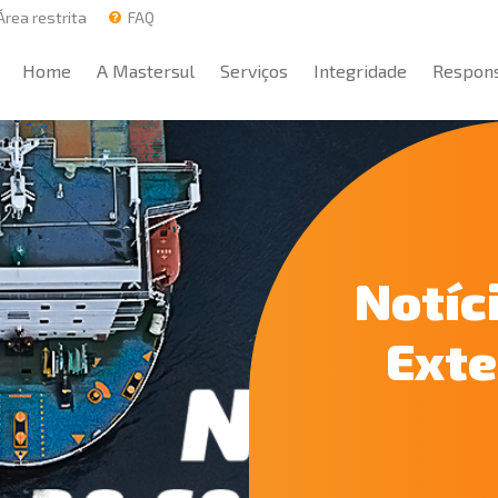
rea restrita
FAQ
Home
A Mastersul
Serviços
Integridade
Respons
Home
A Mastersul
Serviços
Integridade
Respons
Notíc
Exte