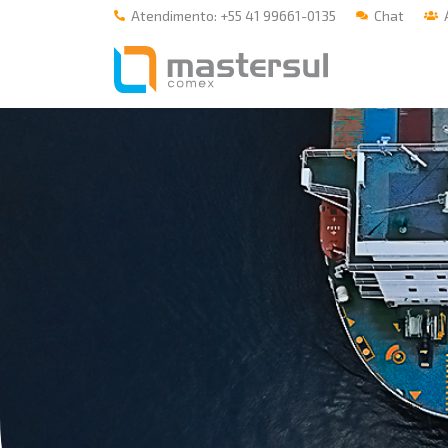
Atendimento: +55 41 99661-0135
Chat
Á
Home
A Mastersul
Serviços
Integridade
Responsabilidade social
Blog
E-books
Contato