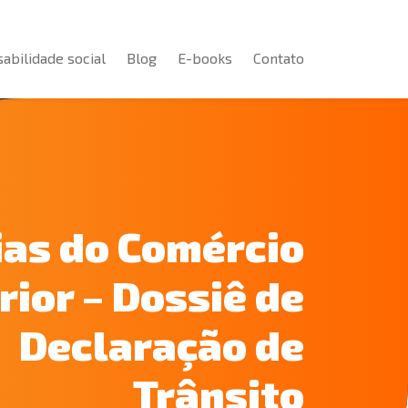
abilidade social
Blog
E-books
Contato
abilidade social
Blog
E-books
Contato
ias do Comércio
rior – Dossiê de
Declaração de
Trânsito