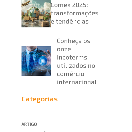
Comex 2025:
transformações
e tendências
Conheça os
onze
Incoterms
utilizados no
comércio
internacional
Categorias
ARTIGO