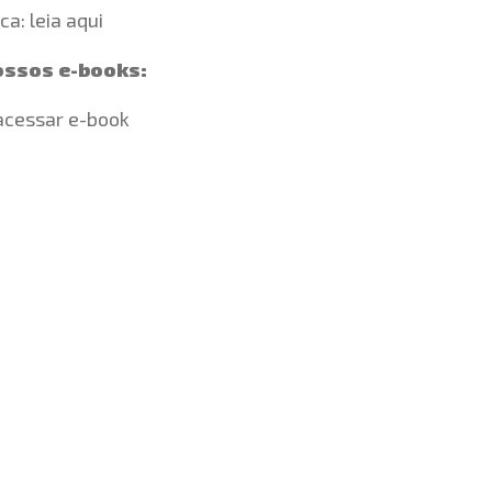
ica:
leia aqui
ossos e-books:
acessar e-book