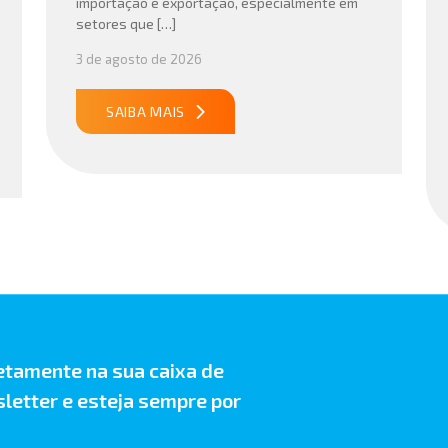
importação e exportação, especialmente em
setores que […]
3 de agosto de 2026
SAIBA MAIS
etamente na sua caixa de
letter e esteja sempre por