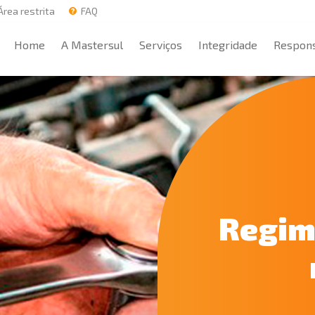
rea restrita
FAQ
Home
A Mastersul
Serviços
Integridade
Respons
Home
A Mastersul
Serviços
Integridade
Respons
Regim