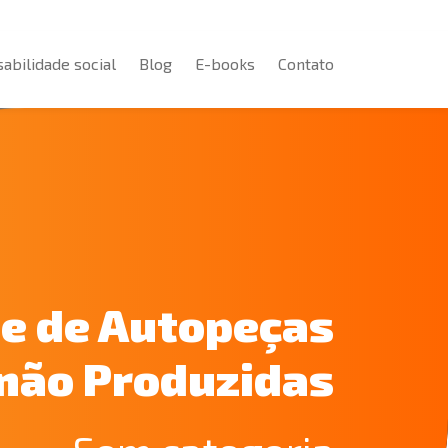
abilidade social
Blog
E-books
Contato
abilidade social
Blog
E-books
Contato
e de Autopeças
não Produzidas