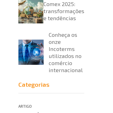
Comex 2025:
transformações
e tendências
Conheça os
onze
Incoterms
utilizados no
comércio
internacional
Categorias
ARTIGO