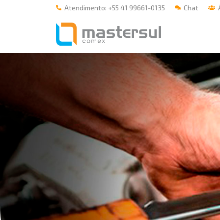
Atendimento: +55 41 99661-0135
Chat
Á
Home
A Mastersul
Serviços
Integridade
Responsabilidade social
Blog
E-books
Contato