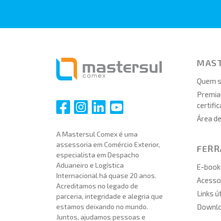
MAS
Quem 
Premia
certifi
i
i
i
i
Área d
A Mastersul Comex é uma
assessoria em Comércio Exterior,
FER
especialista em Despacho
Aduaneiro e Logística
E-book
Internacional há quase 20 anos.
Acesso 
Acreditamos no legado de
Links ú
parceria, integridade e alegria que
Downl
estamos deixando no mundo.
Juntos, ajudamos pessoas e