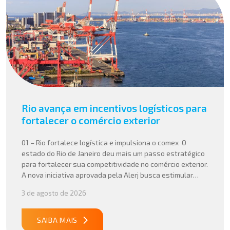
Rio avança em incentivos logísticos para
fortalecer o comércio exterior
01 – Rio fortalece logística e impulsiona o comex O
estado do Rio de Janeiro deu mais um passo estratégico
para fortalecer sua competitividade no comércio exterior.
A nova iniciativa aprovada pela Alerj busca estimular
operações logísticas e ampliar a atratividade do estado
3 de agosto de 2026
para empresas que atuam com importação e exportação,
especialmente em setores que […]
SAIBA MAIS