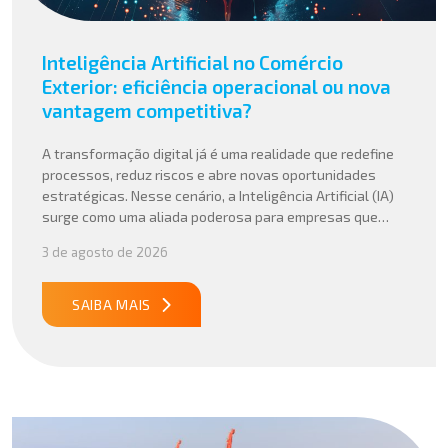
Inteligência Artificial no Comércio
Exterior: eficiência operacional ou nova
vantagem competitiva?
A transformação digital já é uma realidade que redefine
processos, reduz riscos e abre novas oportunidades
estratégicas. Nesse cenário, a Inteligência Artificial (IA)
surge como uma aliada poderosa para empresas que
buscam mais agilidade, precisão e competitividade em
3 de agosto de 2026
suas operações internacionais. Mais do que automatizar
tarefas, a IA vem sendo aplicada para interpretar dados
complexos, […]
SAIBA MAIS