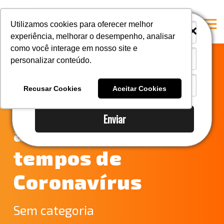
i
i
Utilizamos cookies para oferecer melhor
experiência, melhorar o desempenho, analisar
como você interage em nosso site e
personalizar conteúdo.
Home
Aduanas do Brasil:
A Mastersul
Recusar Cookies
Aceitar Cookies
confira como está
Serviços
Enviar
Integridade
a situação em
Responsabilidade social
tempos de
Blog
Coronavírus
E-books
Contato
Sem categoria