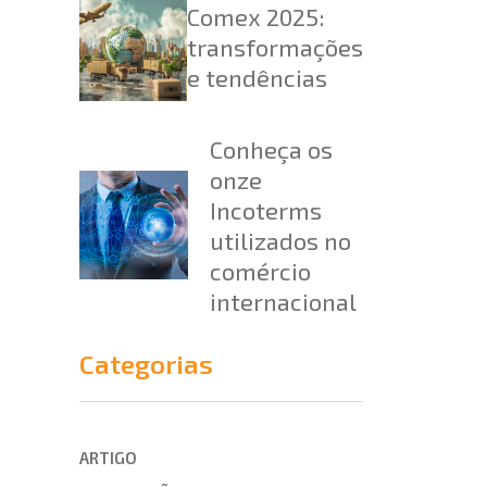
Comex 2025:
transformações
e tendências
Conheça os
onze
Incoterms
utilizados no
comércio
internacional
Categorias
ARTIGO