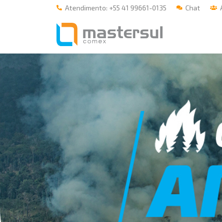
Atendimento: +55 41 99661-0135
Chat
Á
Home
A Mastersul
Serviços
Integridade
Responsabilidade social
Blog
E-books
Contato