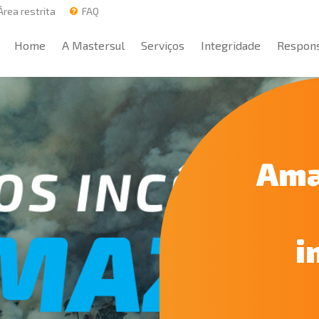
rea restrita
FAQ
Home
A Mastersul
Serviços
Integridade
Respons
Home
A Mastersul
Serviços
Integridade
Respons
Ama
i