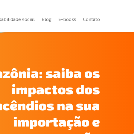
abilidade social
Blog
E-books
Contato
abilidade social
Blog
E-books
Contato
zônia: saiba os
impactos dos
ncêndios na sua
importação e