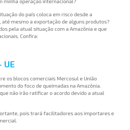
em minha operação internacional?
situação do país coloca em risco desde a
E, até mesmo a exportação de alguns produtos?
ados pela atual situação com a Amazônia e que
cionais. Confira:
– UE
tre os blocos comerciais
Mercosul e União
umento do foco de queimadas na Amazônia.
ue não irão ratificar o acordo devido a atual
rtante, pois trará facilitadores aos importares e
ercial.