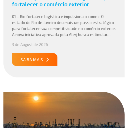
fortalecer o comércio exterior
01 – Rio fortalece logística e impulsiona o comex O
estado do Rio de Janeiro deu mais um passo estratégico
para fortalecer sua competitividade no comércio exterior.
A nova iniciativa aprovada pela Alerj busca estimular
operações logísticas e ampliar a atratividade do estado
3 de August de 2026
para empresas que atuam com importação e exportação,
especialmente em setores que […]
SAIBA MAIS