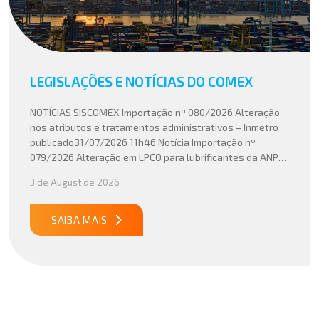
LEGISLAÇÕES E NOTÍCIAS DO COMEX
NOTÍCIAS SISCOMEX Importação nº 080/2026 Alteração
nos atributos e tratamentos administrativos – Inmetro
publicado31/07/2026 11h46 Notícia Importação nº
079/2026 Alteração em LPCO para lubrificantes da ANP
publicado30/07/2026 20h46 Notícia Importação nº
3 de August de 2026
078/2026 Atualização do cálculo do Imposto de
Importação no Acordo Mercosul – União Europeia
publicado29/07/2026 18h47 Notícia PUBLICADO DOU
SAIBA MAIS
31/07/26 ATO CONJUNTO RFB/CGIBS Nº […]