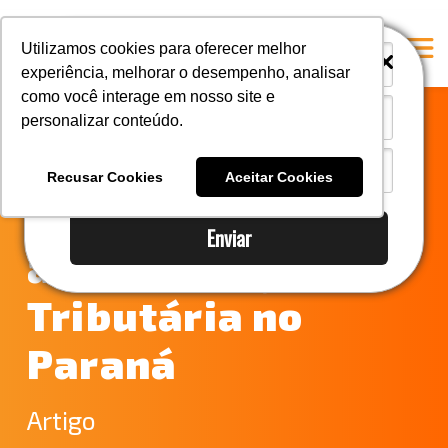
i
i
Utilizamos cookies para oferecer melhor
experiência, melhorar o desempenho, analisar
como você interage em nosso site e
personalizar conteúdo.
Home
Exclusão de
A Mastersul
Recusar Cookies
Aceitar Cookies
produtos sujeitos
#33 (no title)
Enviar
Integridade
à Substituição
#35 (no title)
Tributária no
Blog
Paraná
#37 (no title)
#38 (no title)
Artigo