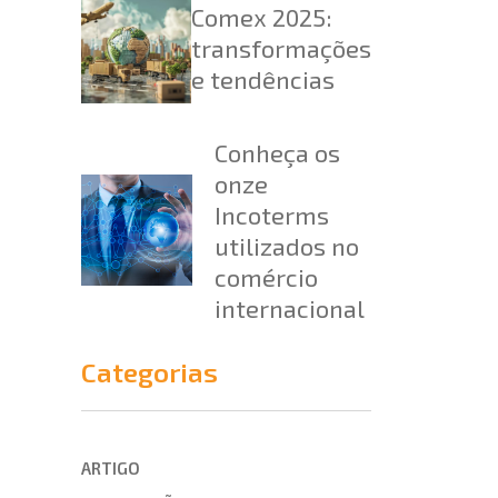
Comex 2025:
transformações
e tendências
Conheça os
onze
Incoterms
utilizados no
comércio
internacional
Categorias
ARTIGO