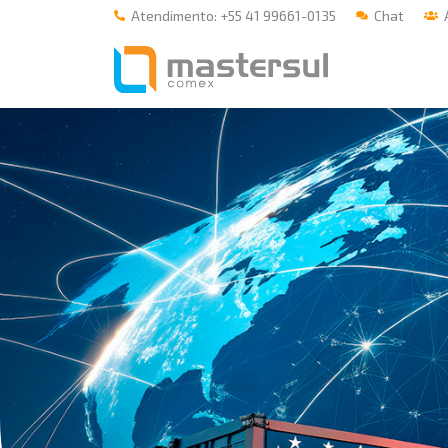
Atendimento: +55 41 99661-0135
Chat
Á
Home
A Mastersul
Serviços
Integridade
Responsabilidade social
Blog
E-books
Contato