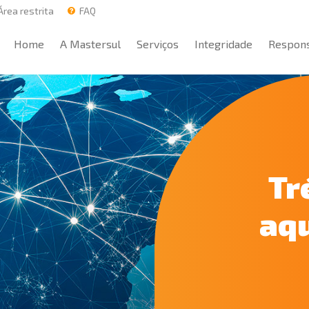
rea restrita
FAQ
Home
A Mastersul
Serviços
Integridade
Respons
Home
A Mastersul
Serviços
Integridade
Respons
Tr
aqu