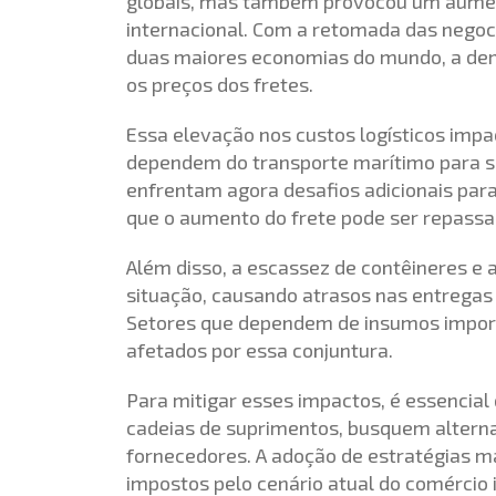
globais, mas também provocou um aumento
internacional. Com a retomada das negoci
duas maiores economias do mundo, a dem
os preços dos fretes.
Essa elevação nos custos logísticos impa
dependem do transporte marítimo para s
enfrentam agora desafios adicionais para
que o aumento do frete pode ser repassad
Além disso, a escassez de contêineres e 
situação, causando atrasos nas entregas
Setores que dependem de insumos importad
afetados por essa conjuntura.
Para mitigar esses impactos, é essencial
cadeias de suprimentos, busquem alternat
fornecedores. A adoção de estratégias ma
impostos pelo cenário atual do comércio 