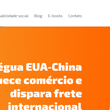
abilidade social
Blog
E-books
Contato
abilidade social
Blog
E-books
Contato
égua EUA-China
ece comércio e
dispara frete
internacional