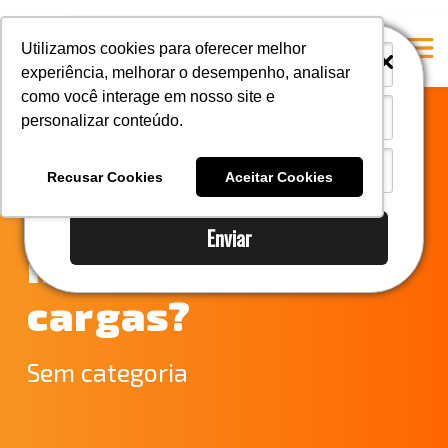
i
i
Utilizamos cookies para oferecer melhor
experiência, melhorar o desempenho, analisar
como você interage em nosso site e
personalizar conteúdo.
Home
Por que contratar
A Mastersul
Recusar Cookies
Aceitar Cookies
um seguro
#33 (no title)
Enviar
Integridade
internacional de
#35 (no title)
cargas?
Blog
#37 (no title)
Sem categoria
#38 (no title)