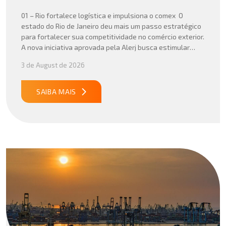
01 – Rio fortalece logística e impulsiona o comex O
estado do Rio de Janeiro deu mais um passo estratégico
para fortalecer sua competitividade no comércio exterior.
A nova iniciativa aprovada pela Alerj busca estimular
operações logísticas e ampliar a atratividade do estado
3 de August de 2026
para empresas que atuam com importação e exportação,
especialmente em setores que […]
SAIBA MAIS