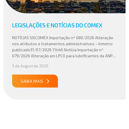
LEGISLAÇÕES E NOTÍCIAS DO COMEX
NOTÍCIAS SISCOMEX Importação nº 080/2026 Alteração
nos atributos e tratamentos administrativos – Inmetro
publicado31/07/2026 11h46 Notícia Importação nº
079/2026 Alteração em LPCO para lubrificantes da ANP
publicado30/07/2026 20h46 Notícia Importação nº
3 de August de 2026
078/2026 Atualização do cálculo do Imposto de
Importação no Acordo Mercosul – União Europeia
publicado29/07/2026 18h47 Notícia PUBLICADO DOU
SAIBA MAIS
31/07/26 ATO CONJUNTO RFB/CGIBS Nº […]