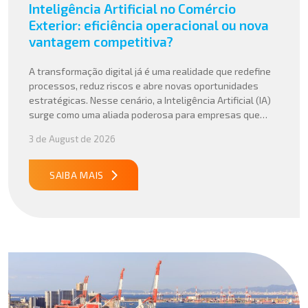
Inteligência Artificial no Comércio
Exterior: eficiência operacional ou nova
vantagem competitiva?
A transformação digital já é uma realidade que redefine
processos, reduz riscos e abre novas oportunidades
estratégicas. Nesse cenário, a Inteligência Artificial (IA)
surge como uma aliada poderosa para empresas que
buscam mais agilidade, precisão e competitividade em
3 de August de 2026
suas operações internacionais. Mais do que automatizar
tarefas, a IA vem sendo aplicada para interpretar dados
complexos, […]
SAIBA MAIS