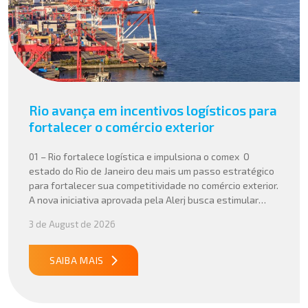
Rio avança em incentivos logísticos para
fortalecer o comércio exterior
01 – Rio fortalece logística e impulsiona o comex O
estado do Rio de Janeiro deu mais um passo estratégico
para fortalecer sua competitividade no comércio exterior.
A nova iniciativa aprovada pela Alerj busca estimular
operações logísticas e ampliar a atratividade do estado
3 de August de 2026
para empresas que atuam com importação e exportação,
especialmente em setores que […]
SAIBA MAIS