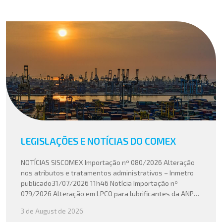
LEGISLAÇÕES E NOTÍCIAS DO COMEX
NOTÍCIAS SISCOMEX Importação nº 080/2026 Alteração
nos atributos e tratamentos administrativos – Inmetro
publicado31/07/2026 11h46 Notícia Importação nº
079/2026 Alteração em LPCO para lubrificantes da ANP
publicado30/07/2026 20h46 Notícia Importação nº
3 de August de 2026
078/2026 Atualização do cálculo do Imposto de