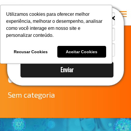
i
i
Utilizamos cookies para oferecer melhor
experiência, melhorar o desempenho, analisar
como você interage em nosso site e
personalizar conteúdo.
Home
Fique por dentro
A Mastersul
Recusar Cookies
Aceitar Cookies
da nova resolução
#33 (no title)
Enviar
Integridade
da Anvisa
#35 (no title)
Blog
Sem categoria
#37 (no title)
#38 (no title)