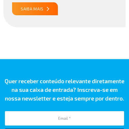
Importação no Acordo Mercosul – União Europeia
publicado29/07/2026 18h47 Notícia PUBLICADO DOU
SAIBA MAIS
31/07/26 ATO CONJUNTO RFB/CGIBS Nº […]
Quer receber conteúdo relevante diretamente
na sua caixa de entrada? Inscreva-se em
nossa newsletter e esteja sempre por dentro.