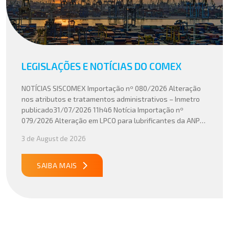
LEGISLAÇÕES E NOTÍCIAS DO COMEX
NOTÍCIAS SISCOMEX Importação nº 080/2026 Alteração
nos atributos e tratamentos administrativos – Inmetro
publicado31/07/2026 11h46 Notícia Importação nº
079/2026 Alteração em LPCO para lubrificantes da ANP
publicado30/07/2026 20h46 Notícia Importação nº
3 de August de 2026
078/2026 Atualização do cálculo do Imposto de
Importação no Acordo Mercosul – União Europeia
publicado29/07/2026 18h47 Notícia PUBLICADO DOU
SAIBA MAIS
31/07/26 ATO CONJUNTO RFB/CGIBS Nº […]