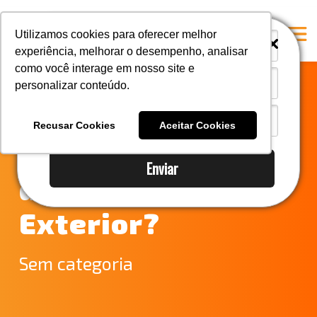
i
i
Utilizamos cookies para oferecer melhor
experiência, melhorar o desempenho, analisar
como você interage em nosso site e
personalizar conteúdo.
Home
Você já sabe quais
A Mastersul
Recusar Cookies
Aceitar Cookies
são os destaques
#33 (no title)
Enviar
Integridade
do Comércio
#35 (no title)
Exterior?
Blog
#37 (no title)
Sem categoria
#38 (no title)