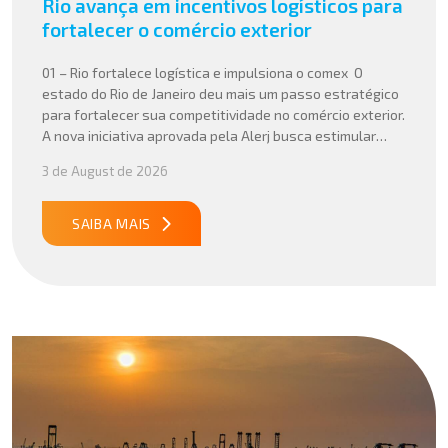
Rio avança em incentivos logísticos para
fortalecer o comércio exterior
01 – Rio fortalece logística e impulsiona o comex O
estado do Rio de Janeiro deu mais um passo estratégico
para fortalecer sua competitividade no comércio exterior.
A nova iniciativa aprovada pela Alerj busca estimular
operações logísticas e ampliar a atratividade do estado
3 de August de 2026
para empresas que atuam com importação e exportação,
especialmente em setores que […]
SAIBA MAIS